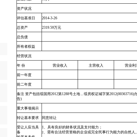
资产状况
评估基准日
2014-3-26
总资产
2319.59万元
总负债
所有者权益
经营状况
年 份
营业收入
主营收入
营业利
前一年度
前二年度
备注
资产包括绥国用2012第1288号土地，绥房权证城字第2012(0036371
告)
重大事项揭示
转让基本要求
同意转让
受让人应当具
1、具有良好的财务状况及支付能力；
备
、需有合法经营资格的企业或完全民事行为能力的自然人
2