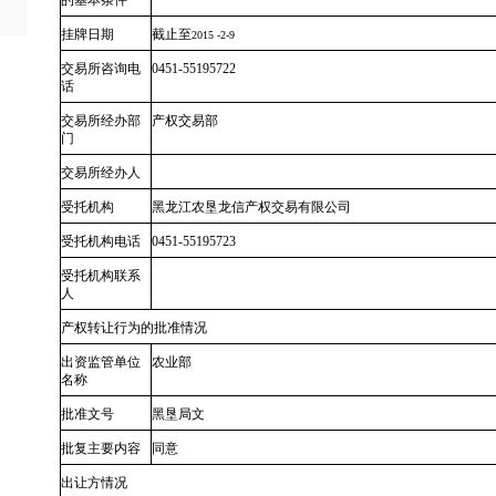
的基本条件
挂牌日期
截止至
2015 -2-9
交易所咨询电
0451-55195722
话
交易所经办部
产权交易部
门
交易所经办人
受托机构
黑龙江农垦龙信产权交易有限公司
受托机构电话
0451-55195723
受托机构联系
人
产权转让行为的批准情况
出资监管单位
农业部
名称
批准文号
黑垦局文
批复主要内容
同意
出让方情况