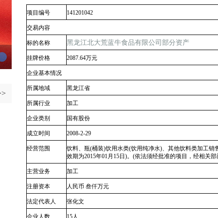
项
目编号
141201042
交易内容
黑龙江北大荒蓝牛食品有限公司部分资产
标的名称
挂牌价格
2087.64万元
企业基本情况
所属地域
黑龙江省
>
所属行业
加工
企业类别
国有股份
成立时间
2008-2-29
经营范围
饮料、瓶(桶装)饮用水类(饮用纯净水)、其他饮料类加工销
效期为2015年01月15日)。(依法须经批准的项目，经相关
主营业务
加工
注册资本
人民币 叁仟万元
法定代表人
张化文
企业人数
15人